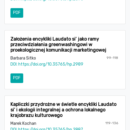
PDF
Założenia encykliki Laudato si’ jako ramy
przeciwdziałania greenwashingowi w
proekologicznej komunikacji marketingowej
Barbara Sitko
99-118
DOI:
https://doi.org/10.35765/hp.2989
PDF
Kapliczki przydrożne w świetle encykliki Laudato
si’ i ekologii integralnej a ochrona lokalnego
krajobrazu kulturowego
Marek Kochan
119-136
DOI:
https://doi.org/10.35765/hp.2887