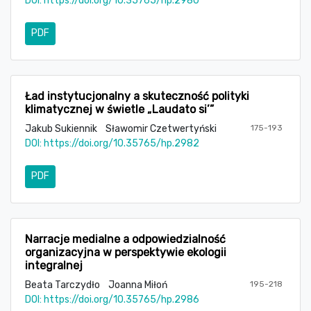
DOI:
https://doi.org/10.35765/hp.2980
PDF
Ład instytucjonalny a skuteczność polityki
klimatycznej w świetle „Laudato si’”
Jakub Sukiennik
Sławomir Czetwertyński
175-193
DOI:
https://doi.org/10.35765/hp.2982
PDF
Narracje medialne a odpowiedzialność
organizacyjna w perspektywie ekologii
integralnej
Beata Tarczydło
Joanna Miłoń
195-218
DOI:
https://doi.org/10.35765/hp.2986