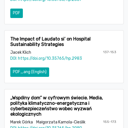
PDF
The Impact of Laudato si’ on Hospital
Sustainability Strategies
Jacek Klich
137-153
DOI:
https://doi.org/10.35765/hp.2983
PDF_ang (English)
„Wspólny dom” w cyfrowym świecie. Media,
polityka klimatyczno-energetyczna i
cyberbezpieczeństwo wobec wyzwań
ekologicznych
Marek Górka
Małgorzata Kamola-Cieślik
155-173