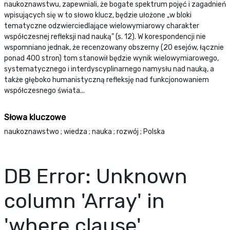
naukoznawstwu, zapewniali, że bogate spektrum pojęć i zagadnień
wpisujących się w to słowo klucz, będzie ułożone „w bloki
tematyczne odzwierciedlające wielowymiarowy charakter
współczesnej refleksji nad nauką” (s. 12). W korespondencji nie
wspomniano jednak, że recenzowany obszerny (20 esejów, łącznie
ponad 400 stron) tom stanowił będzie wynik wielowymiarowego,
systematycznego i interdyscyplinarnego namysłu nad nauką, a
także głęboko humanistyczną refleksję nad funkcjonowaniem
współczesnego świata...
Słowa kluczowe
naukoznawstwo ; wiedza ; nauka ; rozwój ; Polska
DB Error: Unknown
column 'Array' in
'where clause'