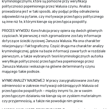
kryminologicznymi, które są pomocne przy weryfikacji
polityczności popełnionego przez Walusia czynu. Analiza
prowadzona jest w taki sposób, aby podjąć próbę odnalezienia
odpowiedzi na pytanie, czy motywacje przestępcy politycznego
są inne niż te, którymi kieruje się przestępca pospolity.
PROCES WYWODU: Konstrukcja pracy opiera się dwóch głównych
częściach. W pierwszej z nich zgromadzone zostały informacje
dotyczące ścieżki życiowej Janusza Walusia. Ma ona charakter
relacjonujący i faktograficzny. Część druga ma charakter analizy
kryminologicznej, gdzie na bazie informacji zawartych w rozdziale
pierwszym, a także wybranych teorii kryminologicznych autorka
weryfikuje polityczność przestępstwa popełnionego przez
Janusza Walusia i wskazuje na główne determinanty czynu
mającego takie podłoże.
WYNIKI ANALIZY NAUKOWEJ: W pracy zasygnalizowane zostały
odmienności w zakresie motywacji odróżniających Walusia od
przestępców pospolitych – między innymi to, że w swoim
przestępczym działaniu nie kieruje się on zyskiem materialnym
czy przyjemnością, a także nie powoduje nim gniew.