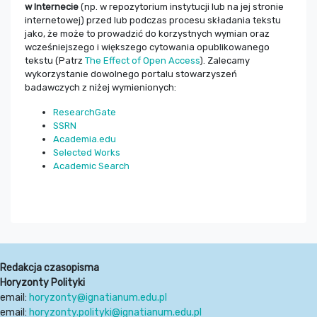
w Internecie
(np. w repozytorium instytucji lub na jej stronie
internetowej) przed lub podczas procesu składania tekstu
jako, że może to prowadzić do korzystnych wymian oraz
wcześniejszego i większego cytowania opublikowanego
tekstu (Patrz
The Effect of Open Access
). Zalecamy
wykorzystanie dowolnego portalu stowarzyszeń
badawczych z niżej wymienionych:
ResearchGate
SSRN
Academia.edu
Selected Works
Academic Search
Redakcja czasopisma
Horyzonty Polityki
email:
horyzonty@ignatianum.edu.pl
email:
horyzonty.polityki@ignatianum.edu.pl