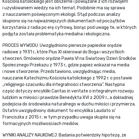
Kościoła katolickiego jest obszerne i powiązane z ich rozwojem
i uzyskiwaniem wiedzy na ich temat. Podobnie ma się sprawa
z nauczaniem poświęconym ekologii. Stąd podczas analizy
skupiono się na najważniejszych dokumentach od początków
korzystania z radia po erę cyfrową, biorąc pod uwagę te, w których
podjęta została problematyka medialna i ekologiczna.
PROCES WYWODU: Uwzględniono pierwsze papieskie orędzie
radiowe z 1931 r., które Pius XI skierował do Boga i wszystkich
stworzeń. Omówiono orędzie Pawła VI na Światowy Dzień Środków
Społecznego Przekazu z 1973 r., gdzie papież wskazał na media
i nowe stworzenie. Przedstawiono, uwzględniając media,
nauczanie Katechizmu Kościoła katolickiego z 1992 r. o postawie
„religijnego szacunku dla integralności stworzenia”. Następna
część dotyczy encykliki Caritas in veritate o integralnym rozwoju
ludzkim w miłości i prawdzie Benedykta XVI z 2009 r., a dokładniej
podejścia do środowiska naturalnego w duchu miłości i przymierza.
Ostatni uwzględniony dokument to encyklika Laudato si’
Franciszka z 2015 r.: w tym przypadku uwaga skupiła się na
formacyjnych możliwościach mediów.
WYNIKI ANALIZY NAUKOWEJ: Badania potwierdziły hipotezę, że