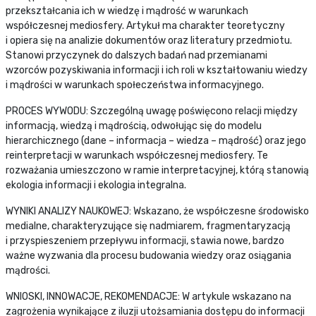
przekształcania ich w wiedzę i mądrość w warunkach
współczesnej mediosfery. Artykuł ma charakter teoretyczny
i opiera się na analizie dokumentów oraz literatury przedmiotu.
Stanowi przyczynek do dalszych badań nad przemianami
wzorców pozyskiwania informacji i ich roli w kształtowaniu wiedzy
i mądrości w warunkach społeczeństwa informacyjnego.
PROCES WYWODU: Szczególną uwagę poświęcono relacji między
informacją, wiedzą i mądrością, odwołując się do modelu
hierarchicznego (dane – informacja – wiedza – mądrość) oraz jego
reinterpretacji w warunkach współczesnej mediosfery. Te
rozważania umieszczono w ramie interpretacyjnej, którą stanowią
ekologia informacji i ekologia integralna.
WYNIKI ANALIZY NAUKOWEJ: Wskazano, że współczesne środowisko
medialne, charakteryzujące się nadmiarem, fragmentaryzacją
i przyspieszeniem przepływu informacji, stawia nowe, bardzo
ważne wyzwania dla procesu budowania wiedzy oraz osiągania
mądrości.
WNIOSKI, INNOWACJE, REKOMENDACJE: W artykule wskazano na
zagrożenia wynikające z iluzji utożsamiania dostępu do informacji