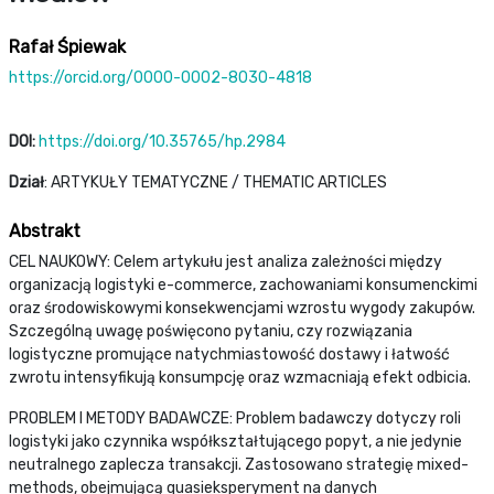
Rafał Śpiewak
https://orcid.org/0000-0002-8030-4818
DOI:
https://doi.org/10.35765/hp.2984
Dział
: ARTYKUŁY TEMATYCZNE / THEMATIC ARTICLES
Abstrakt
CEL NAUKOWY: Celem artykułu jest analiza zależności między
organizacją logistyki e-commerce, zachowaniami konsumenckimi
oraz środowiskowymi konsekwencjami wzrostu wygody zakupów.
Szczególną uwagę poświęcono pytaniu, czy rozwiązania
logistyczne promujące natychmiastowość dostawy i łatwość
zwrotu intensyfikują konsumpcję oraz wzmacniają efekt odbicia.
PROBLEM I METODY BADAWCZE: Problem badawczy dotyczy roli
logistyki jako czynnika współkształtującego popyt, a nie jedynie
neutralnego zaplecza transakcji. Zastosowano strategię mixed-
methods, obejmującą quasieksperyment na danych