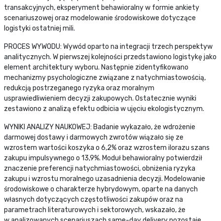
transakcyjnych, eksperyment behawioralny w formie ankiety
scenariuszowej oraz modelowanie środowiskowe dotyczące
logistyki ostatniej mili.
PROCES WYWODU: Wywód oparto na integracji trzech perspektyw
analitycznych. W pierwszej kolejności przedstawiono logistykę jako
element architektury wyboru. Następnie zidentyfikowano
mechanizmy psychologiczne związane z natychmiastowością,
redukcją postrzeganego ryzyka oraz moralnym
usprawiedliwieniem decyzji zakupowych. Ostatecznie wyniki
zestawiono z analizą efektu odbicia w ujęciu ekologistycznym.
WYNIKI ANALIZY NAUKOWEJ: Badanie wykazało, że wdrożenie
darmowej dostawy i darmowych zwrotów wiązało się ze
wzrostem wartości koszyka o 6,2% oraz wzrostem ilorazu szans
zakupu impulsywnego o 13,9%. Moduł behawioralny potwierdził
znaczenie preferencji natychmiastowości, obniżenia ryzyka
zakupu i wzrostu moralnego uzasadnienia decyzji. Modelowanie
środowiskowe o charakterze hybrydowym, oparte na danych
własnych dotyczących częstotliwości zakupów oraz na
parametrach literaturowych i sektorowych, wskazało, że
w analizowanych scenariuszach same-day delivery pozostaje