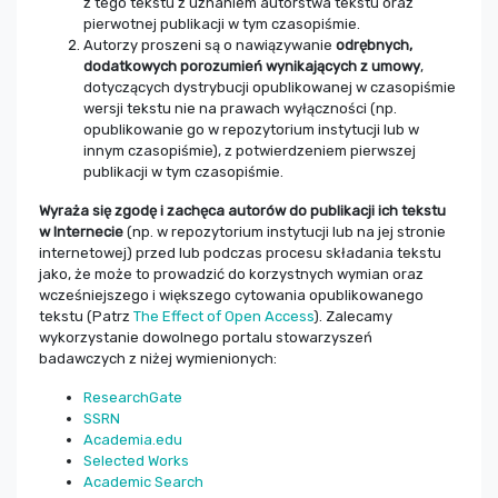
z tego tekstu z uznaniem autorstwa tekstu oraz
pierwotnej publikacji w tym czasopiśmie.
Autorzy proszeni są o nawiązywanie
odrębnych,
dodatkowych porozumień wynikających z umowy
,
dotyczących dystrybucji opublikowanej w czasopiśmie
wersji tekstu nie na prawach wyłączności (np.
opublikowanie go w repozytorium instytucji lub w
innym czasopiśmie), z potwierdzeniem pierwszej
publikacji w tym czasopiśmie.
Wyraża się zgodę i zachęca autorów do publikacji ich tekstu
w Internecie
(np. w repozytorium instytucji lub na jej stronie
internetowej) przed lub podczas procesu składania tekstu
jako, że może to prowadzić do korzystnych wymian oraz
wcześniejszego i większego cytowania opublikowanego
tekstu (Patrz
The Effect of Open Access
). Zalecamy
wykorzystanie dowolnego portalu stowarzyszeń
badawczych z niżej wymienionych:
ResearchGate
SSRN
Academia.edu
Selected Works
Academic Search