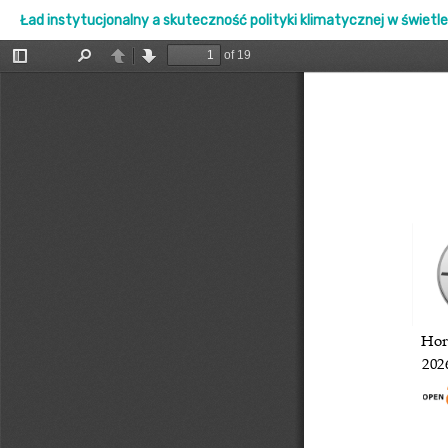
Ład instytucjonalny a skuteczność polityki klimatycznej w świetle 