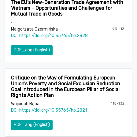
The EU’s New-Generation Trade Agreement with
Vietnam – Opportunities and Challenges for
Mutual Trade in Goods
.
Małgorzata Czermińska
93-113
DOI:
https://doi.org/10.35765/hp.2828
PDF_ang (English)
Critique on the Way of Formulating European
Union’s Poverty and Social Exclusion Reduction
Goal Introduced in the European Pillar of Social
Rights Action Plan
Wojciech Bąba
115-132
DOI:
https://doi.org/10.35765/hp.2821
PDF_ang (English)