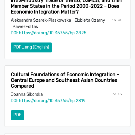
Intra-industry Trade of the EU, USMCA, and their
Member States in the Period 2000–2022 – Does
Economic Integration Matter?
Aleksandra Szarek-Piaskowska
Elżbieta Czarny
13-30
Paweł Folfas
DOI:
https://doi.org/10.35765/hp.2825
PDF_ang (English)
Cultural Foundations of Economic Integration –
Central Europe and Southeast Asian Countries
Compared
Joanna Sikorska
31-52
DOI:
https://doi.org/10.35765/hp.2819
PDF