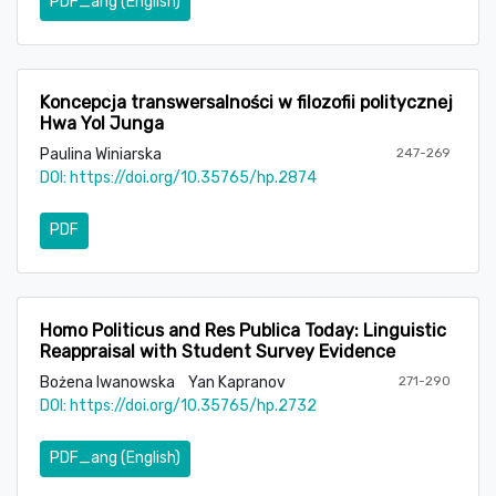
PDF_ang (English)
Koncepcja transwersalności w filozofii politycznej
Hwa Yol Junga
Paulina Winiarska
247-269
DOI:
https://doi.org/10.35765/hp.2874
PDF
Homo Politicus and Res Publica Today: Linguistic
Reappraisal with Student Survey Evidence
Bożena Iwanowska
Yan Kapranov
271-290
DOI:
https://doi.org/10.35765/hp.2732
PDF_ang (English)