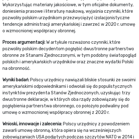
Wykorzystując materiały jakościowe, w tym oficjalne dokumenty,
doniesienia prasowe i literaturę naukową, wyjaśnia czynniki, które
pozwoliły polskim urzędnikom przezwyciężyć izolacjonistyczne
tendencje administracji amerykańskiej i zawrzeć w 2020 r. umowę
o wzmocnionej współpracy obronnej.
Proces argumentacji:
W artykule rozważono czynniki, które
pozwoliły polskim decydentom pogłębić dwustronne partnerstwo
obronne ze Stanami Zjednoczonymi, w tym podobny światopogląd
polskich i amerykańskich urzędników oraz znaczne wydatki Polski
na obronność.
Wyniki badań:
Polscy urzędnicy nawiązali bliskie stosunki ze swoimi
amerykańskimi odpowiednikami i odwołali się do populistycznych
instynktów prezydenta Stanów Zjednoczonych, uzyskując trzy
dwustronne deklaracje, w których oba rządy zobowiązały się do
pogłębienia partnerstwa obronnego, co położyło podwaliny pod
umowę o wzmocnionej współpracy obronnej z 2020 r.
Wnioski, innowacje i zalecenia:
Polscy urzędnicy z powodzeniem
zawarli umowę obronną, która opiera się na wcześniejszych
zobowiązaniach USA podjętych podczas szczytów NATO w 2014 i