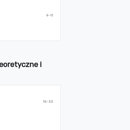
9-11
teoretyczne i
15-33