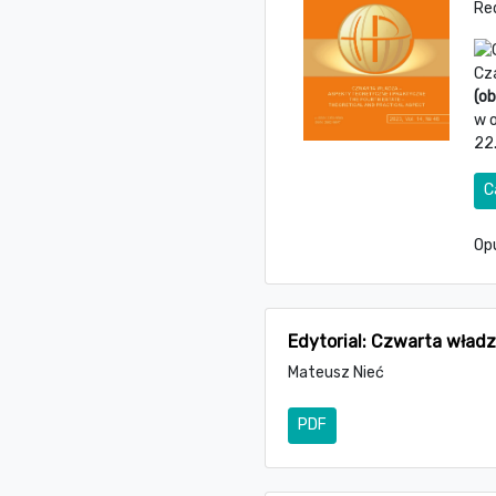
Re
Cz
(ob
w 
22
C
Op
Edytorial: Czwarta władz
Mateusz Nieć
PDF