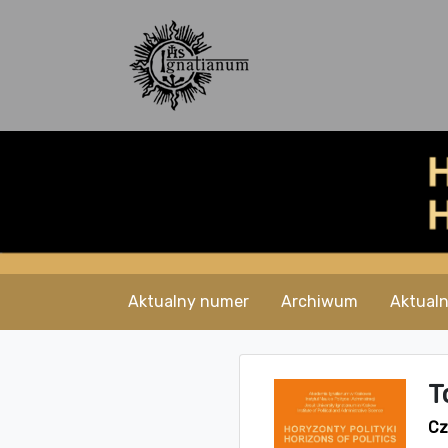
Aktualny numer
Archiwum
Aktualn
T
Cz