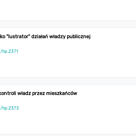
ako "lustrator" działań władzy publicznej
5/hp.2371
kontroli władz przez mieszkańców
5/hp.2373