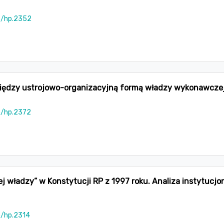
5/hp.2352
między ustrojowo-organizacyjną formą władzy wykonawczej
5/hp.2372
j władzy” w Konstytucji RP z 1997 roku. Analiza instytucj
5/hp.2314