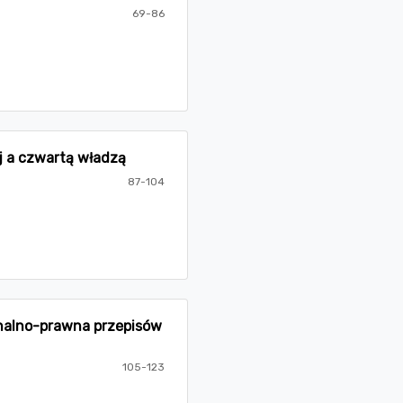
69-86
 a czwartą władzą
87-104
onalno-prawna przepisów
105-123