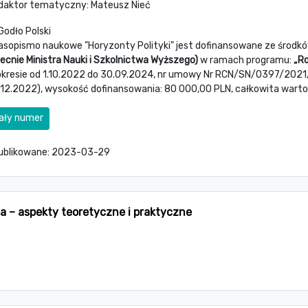
daktor tematyczny: Mateusz Nieć
asopismo naukowe "Horyzonty Polityki" jest dofinansowane ze środk
ecnie Ministra Nauki i Szkolnictwa Wyższego)
w ramach programu:
„R
okresie od 1.10.2022 do 30.09.2024, nr umowy Nr RCN/SN/0397/2021
.12.2022), wysokość dofinansowania: 80 000,00 PLN, całkowita wartoś
ały numer
ublikowane:
2023-03-29
a – aspekty teoretyczne i praktyczne