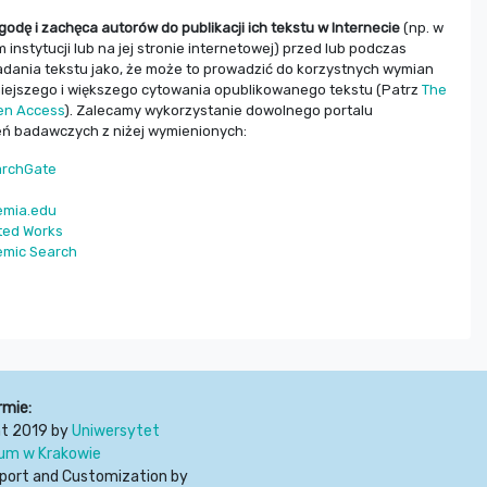
godę i zachęca autorów do publikacji ich tekstu w Internecie
(np. w
 instytucji lub na jej stronie internetowej) przed lub podczas
adania tekstu jako, że może to prowadzić do korzystnych wymian
iejszego i większego cytowania opublikowanego tekstu (Patrz
The
pen Access
). Zalecamy wykorzystanie dowolnego portalu
ń badawczych z niżej wymienionych:
archGate
emia.edu
ted Works
mic Search
rmie:
ht 2019 by
Uniwersytet
num w Krakowie
port and Customization by