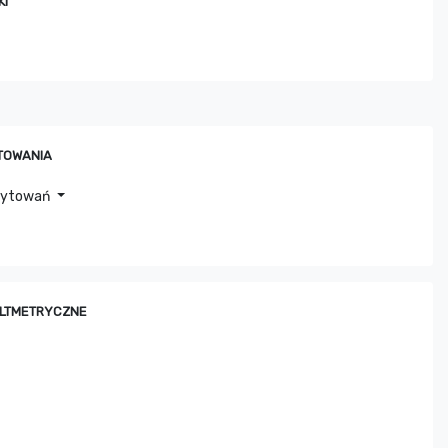
KI
TOWANIA
cytowań
ALTMETRYCZNE