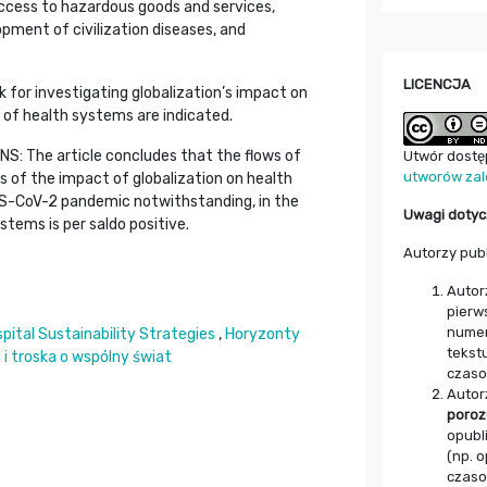
ccess to hazardous goods and services,
opment of civilization diseases, and
LICENCJA
for investigating globalization’s impact on
of health systems are indicated.
 The article concludes that the flows of
Utwór dostęp
utworów zal
s of the impact of globalization on health
RS-CoV-2 pandemic notwithstanding, in the
Uwagi dotyc
ystems is per saldo positive.
Autorzy pub
Autor
pierw
numer
pital Sustainability Strategies
,
Horyzonty
tekst
a i troska o wspólny świat
czaso
Autor
poroz
opubl
(np. 
czaso