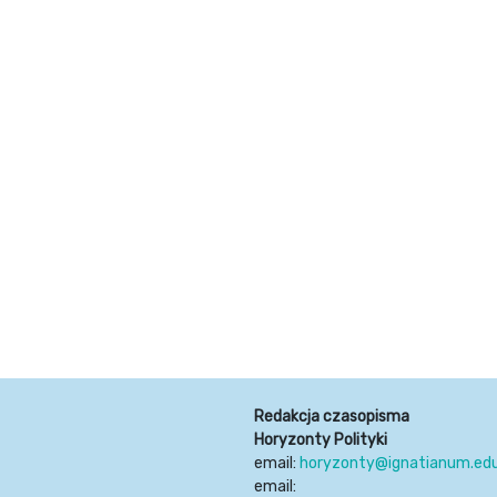
Redakcja czasopisma
Horyzonty Polityki
email:
horyzonty@ignatianum.edu
email: