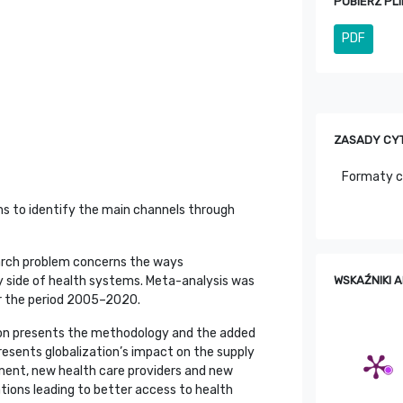
POBIERZ PLI
PDF
ZASADY CY
Formaty 
s to identify the main channels through
ch problem concerns the ways
y side of health systems. Meta-analysis was
WSKAŹNIKI 
r the period 2005–2020.
n presents the methodology and the added
presents globalization’s impact on the supply
ment, new health care providers and new
ations leading to better access to health