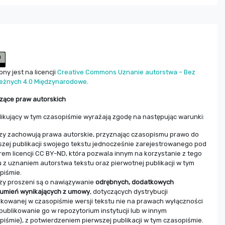
ny jest na licencji
Creative Commons Uznanie autorstwa – Bez
eżnych 4.0 Międzynarodowe
.
zące praw autorskich
likujący w tym czasopiśmie wyrażają zgodę na następując warunki:
zy zachowują prawa autorskie, przyznając czasopismu prawo do
szej publikacji swojego tekstu jednocześnie zarejestrowanego pod
em licencji CC BY-ND, która pozwala innym na korzystanie z tego
u z uznaniem autorstwa tekstu oraz pierwotnej publikacji w tym
piśmie.
zy proszeni są o nawiązywanie
odrębnych, dodatkowych
umień wynikających z umowy
, dotyczących dystrybucji
ikowanej w czasopiśmie wersji tekstu nie na prawach wyłączności
opublikowanie go w repozytorium instytucji lub w innym
piśmie), z potwierdzeniem pierwszej publikacji w tym czasopiśmie.