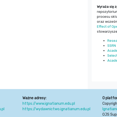
Wyraża się z
repozytorium
procesu skł
oraz wcześn
Effect of O
stowarzysze
Rese
SSRN
Acad
Selec
Acade
Ważne adresy:
O platfo
https://www.ignatianum.edu.pl
Copyrig
.pl
https://wydawnictwo.ignatianum.edu.pl
Ignatia
OJS Sup