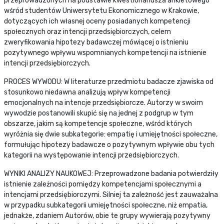
przeprowadzonych na podstawie kwestionariusza ankietowego
wśród studentów Uniwersytetu Ekonomicznego w Krakowie,
dotyczących ich własnej oceny posiadanych kompetencji
społecznych oraz intencji przedsiębiorczych, celem
zweryfikowania hipotezy badawczej mówiącej o istnieniu
pozytywnego wpływu wspomnianych kompetencji na istnienie
intencji przedsiębiorczych.
PROCES WYWODU: W literaturze przedmiotu badacze zjawiska od
stosunkowo niedawna analizują wpływ kompetencji
emocjonalnych na intencje przedsiębiorcze. Autorzy w swoim
wywodzie postanowili skupić się na jednej z podgrup w tym
obszarze, jakim są kompetencje społeczne, wśród których
wyróżnia się dwie subkategorie: empatię i umiejętności społeczne,
formułując hipotezy badawcze o pozytywnym wpływie obu tych
kategorii na występowanie intencji przedsiębiorczych.
WYNIKI ANALIZY NAUKOWEJ: Przeprowadzone badania potwierdziły
istnienie zależności pomiędzy kompetencjami społecznymi a
intencjami przedsiębiorczymi. Silniej ta zależność jest zauważalna
w przypadku subkategorii umiejętności społeczne, niż empatia,
jednakże, zdaniem Autorów, obie te grupy wywierają pozytywny