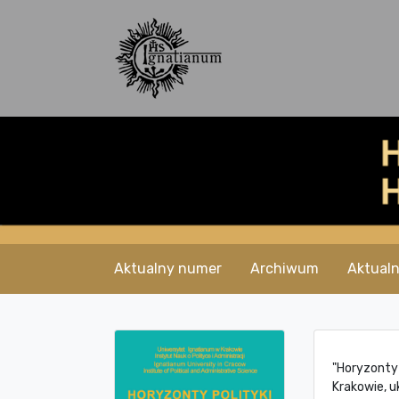
Aktualny numer
Archiwum
Aktualn
"Horyzonty 
Krakowie, u