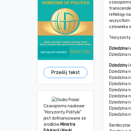
czasopisma 
transcende
refleksję n
wszystkim d
człowieka 
"Horyzonty 
Dziedzina i
Aktualny numer
Dziedzina n
Dziedziny i
Dziedzina 
Prześlij tekst
Dziedzina 
Dziedzina 
Dziedzina n
Dziedzina n
Dziedzina 
Czasopismo naukowe
Dziedzina 
"Horyzonty Polityki"
Dziedzina 
jest dofinansowane ze
środków
Ministra
Serdecznie 
Edukacji i Nauki