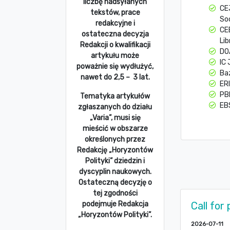
liczbę nadsyłanych
CE
tekstów, prace
So
redakcyjne i
CE
ostateczna decyzja
Lib
Redakcji o kwalifikacji
DO
artykułu może
IC 
poważnie się wydłużyć,
Ba
nawet do 2,5 – 3 lat.
ERI
PBN
Tematyka artykułów
EB
zgłaszanych do działu
„Varia”, musi się
mieścić w obszarze
określonych przez
Redakcję „Horyzontów
Polityki” dziedzin i
dyscyplin naukowych.
Ostateczną decyzję o
tej zgodności
Call for
podejmuje Redakcja
„Horyzontów Polityki”.
2026-07-11