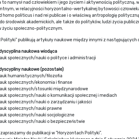
to namysł nad człowiekiem i jego życiem i aktywnością polityczną, 
ntnym, w relacyjności horyzontalno-wertykalnej bytowości człowieka
ad homo politicus i nad rei publicae i o właściwą antropologię polityc
o środowisk akademickich, ale także do polityków, ludzi życia public
w życiu społeczno-politycznym.
Polityki" publikują artykuły naukowe między innymi z następujących 
 dyscyplina naukowa wiodąca
auk społecznych/nauki o polityce i administracji
 dyscypliny naukowe (pozostałe)
nauk humanistycznych/filozofia
nauk społecznych/ekonomia i finanse
nauk społecznych/stosunki międzynarodowe
auk społecznych/nauki o komunikacji społecznej i mediach
auk społecznych/nauki o zarządzaniu i jakości
nauk społecznych/nauki prawne
nauk społecznych/nauki socjologiczne
nauk społecznych/nauki o bezpieczeństwie
zapraszamy do publikacji w "Horyzontach Polityki".