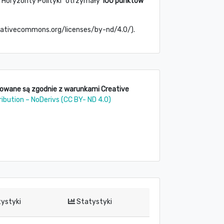
 "Horyzonty Polityki" otrzymały
100 punktów
creativecommons.org/licenses/by-nd/4.0/).
kowane są zgodnie z warunkami Creative
ribution – NoDerivs (CC BY- ND 4.0)
ystyki
Statystyki