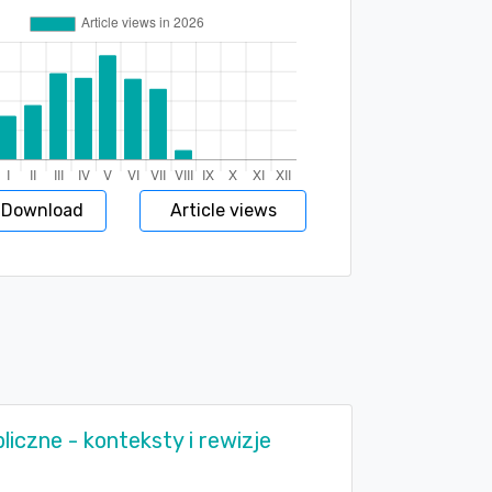
 Download
Article views
bliczne - konteksty i rewizje