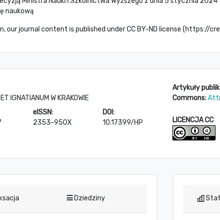
ecyzją Ministra Nauki i Szkolnictwa Wyższego z dnia 5 stycznia 2024
cję naukową
, our journal content is published under CC BY-ND license (https://
Artykuły publi
ET IGNATIANUM W KRAKOWIE
Commons:
Att
eISSN:
DOI:
LICENCJA CC
7
2353-950X
10.17399/HP
ksacja
Dziedziny
Stat