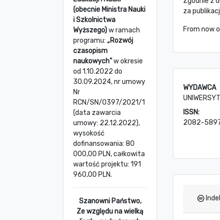
Zgodnie z d
(obecnie Ministra Nauki
za publika
i Szkolnictwa
From now on
Wyższego)
w ramach
programu:
„Rozwój
czasopism
naukowych”
w okresie
od 1.10.2022 do
30.09.2024, nr umowy
WYDAWCA
Nr
UNIWERSYT
RCN/SN/0397/2021/1
ISSN:
(data zawarcia
2082-589
umowy: 22.12.2022),
wysokość
dofinansowania: 80
000,00 PLN, całkowita
wartość projektu: 191
960,00 PLN.
Inde
Szanowni Państwo,
Ze względu na wielką