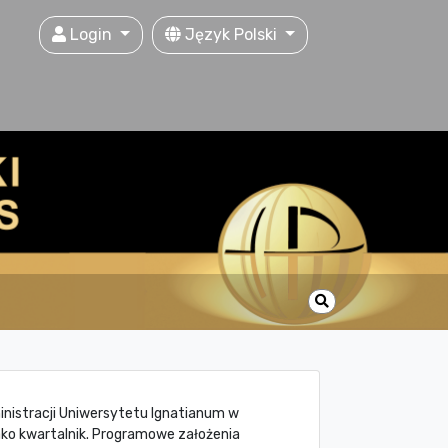
Login
Język Polski
inistracji Uniwersytetu Ignatianum w
jako kwartalnik. Programowe założenia