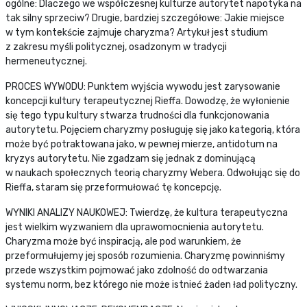
ogólne: Dlaczego we współczesnej kulturze autorytet napotyka na
tak silny sprzeciw? Drugie, bardziej szczegółowe: Jakie miejsce
w tym kontekście zajmuje charyzma? Artykuł jest studium
z zakresu myśli politycznej, osadzonym w tradycji
hermeneutycznej.
PROCES WYWODU: Punktem wyjścia wywodu jest zarysowanie
koncepcji kultury terapeutycznej Rieffa. Dowodzę, że wyłonienie
się tego typu kultury stwarza trudności dla funkcjonowania
autorytetu. Pojęciem charyzmy posługuję się jako kategorią, która
może być potraktowana jako, w pewnej mierze, antidotum na
kryzys autorytetu. Nie zgadzam się jednak z dominującą
w naukach społecznych teorią charyzmy Webera. Odwołując się do
Rieffa, staram się przeformułować tę koncepcję.
WYNIKI ANALIZY NAUKOWEJ: Twierdzę, że kultura terapeutyczna
jest wielkim wyzwaniem dla uprawomocnienia autorytetu.
Charyzma może być inspiracją, ale pod warunkiem, że
przeformułujemy jej sposób rozumienia. Charyzmę powinniśmy
przede wszystkim pojmować jako zdolność do odtwarzania
systemu norm, bez którego nie może istnieć żaden ład polityczny.