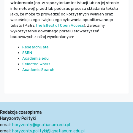
w Internecie
(np. w repozytorium instytucji lub na jej stronie
internetowej) przed lub podczas procesu składania tekstu
jako, że może to prowadzić do korzystnych wymian oraz
wcześniejszego i większego cytowania opublikowanego
tekstu (Patrz
The Effect of Open Access
). Zalecamy
wykorzystanie dowolnego portalu stowarzyszeń
badawczych z niżej wymienionych:
ResearchGate
SSRN
Academia.edu
Selected Works
Academic Search
Redakcja czasopisma
Horyzonty Polityki
email:
horyzonty@ignatianum.edu.pl
email:
horyzonty.polityki@ignatianum.edu.pl