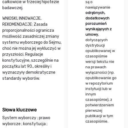
całkowicie w trzeciej hipotezie
są o
nawiązywanie
badawczej.
odrębnych,
WNIOSKI, INNOWACJE,
dodatkowych
porozumień
REKOMENDACJE: Zasada
wynikających z
proporcjonalności ogranicza
umowy
,
możliwość zasadniczej zmiany
dotyczących
systemu wyborczego do Sejmu,
dystrybucji
choć nie można jej wykluczyć w
opublikowanej w
przyszłości. Regulacje
czasopiśmie
konstytucyjne, szczególnie na
wersji tekstu nie
początku lat 90., określiły i
na prawach
wyznaczyły demokratyczne
wyłączności (np.
opublikowanie go
standardy wyborów.
w repozytorium
instytucji lub w
innym
czasopiśmie), z
potwierdzeniem
Słowa kluczowe
pierwszej
publikacji w tym
System wyborczy ; prawo
czasopiśmie.
wyborcze ; konstytucja ;