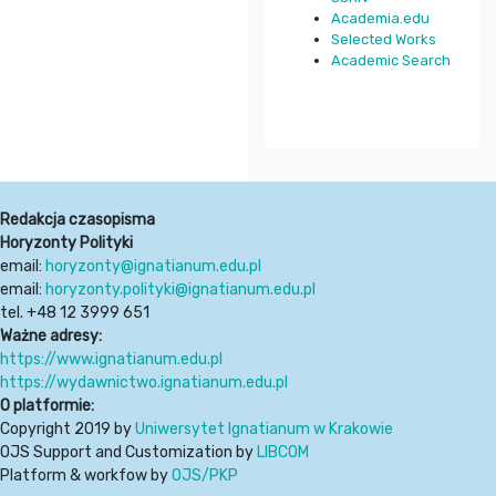
Academia.edu
Selected Works
Academic Search
Redakcja czasopisma
Horyzonty Polityki
email:
horyzonty@ignatianum.edu.pl
email:
horyzonty.polityki@ignatianum.edu.pl
tel. +48 12 3999 651
Ważne adresy:
https://www.ignatianum.edu.pl
https://wydawnictwo.ignatianum.edu.pl
O platformie:
Copyright 2019 by
Uniwersytet Ignatianum w Krakowie
OJS Support and Customization by
LIBCOM
Platform & workfow by
OJS/PKP