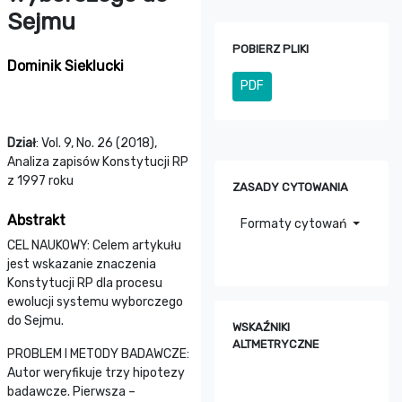
Sejmu
POBIERZ PLIKI
Dominik Sieklucki
PDF
Dział
: Vol. 9, No. 26 (2018),
Analiza zapisów Konstytucji RP
z 1997 roku
ZASADY CYTOWANIA
Abstrakt
Formaty cytowań
CEL NAUKOWY: Celem artykułu
jest wskazanie znaczenia
Konstytucji RP dla procesu
ewolucji systemu wyborczego
do Sejmu.
WSKAŹNIKI
ALTMETRYCZNE
PROBLEM I METODY BADAWCZE:
Autor weryfikuje trzy hipotezy
badawcze. Pierwsza –