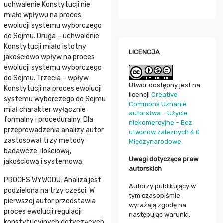
uchwalenie Konstytucji nie
miało wpływu na proces
ewolucji systemu wyborczego
do Sejmu. Druga – uchwalenie
Konstytucji miało istotny
LICENCJA
jakościowo wpływ na proces
ewolucji systemu wyborczego
do Sejmu. Trzecia – wpływ
Utwór dostępny jest na
Konstytucji na proces ewolucji
licencji
Creative
systemu wyborczego do Sejmu
Commons Uznanie
miał charakter wyłącznie
autorstwa – Użycie
formalny i proceduralny. Dla
niekomercyjne – Bez
przeprowadzenia analizy autor
utworów zależnych 4.0
zastosował trzy metody
Międzynarodowe
.
badawcze: ilościową,
Uwagi dotyczące praw
jakościową i systemową.
autorskich
PROCES WYWODU: Analiza jest
Autorzy publikujący w
podzielona na trzy części. W
tym czasopiśmie
pierwszej autor przedstawia
wyrażają zgodę na
proces ewolucji regulacji
następując warunki:
konstytucyjnych dotyczących