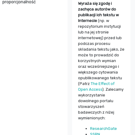
proporcjonalność
Wyraża się zgodę i
zachęca autorów do
publikacji ich tekstu w
Internecie
(np. w
repozytorium instytucji
lub na jej stronie
internetowej) przed lub
podczas procesu
składania tekstu jako, że
może to prowadzić do
korzystnych wymian
oraz wcześniejszego i
większego cytowania
opublikowanego tekstu
(Patrz
The Effect of
Open Access
). Zalecamy
wykorzystanie
dowolnego portalu
stowarzyszeń
badawczych z niżej
wymienionych:
ResearchGate
SSRN