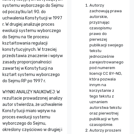
systemu wyborczego do Sejmu
Autorzy
zachowują prawa
od początku lat 90. do
autorskie,
uchwalenia Konstytucji w 1997
przyznając
r. W drugiej analizuje proces
czasopismu
ewolucji systemu wyborczego
prawo do
do Sejmu na tle procesu
pierwszej
kształtowania regulacji
publikacji swojego
konstytucyjnych. W trzeciej
tekstu
przedstawia znaczenie i wpływ
jednocześnie
zasady proporcjonalności
zarejestrowanego
pod numerem
zawartej w Konstytucji na
licencji CC BY-ND,
kształt systemu wyborczego
która pozwala
do Sejmu RP po 1997 r.
innym na
korzystanie z
WYNIKI ANALIZY NAUKOWEJ: W
tego tekstu z
rezultacie prowadzonej analizy
uznaniem
autor stwierdza, że uchwalenie
autorstwa tekstu
Konstytucji miało wpływ na
oraz pierwotnej
proces ewolucji systemu
publikacji w tym
wyborczego do Sejmu,
czasopiśmie.
określony częściowo w drugiej i
Autorzy proszeni