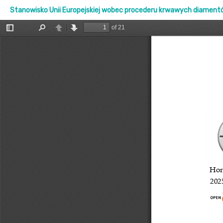
Stanowisko Unii Europejskiej wobec procederu krwawych diamentów